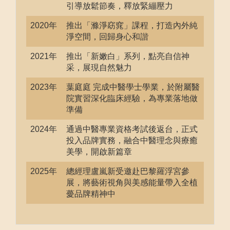
引導放鬆節奏，釋放緊繃壓力
2020年
推出「滌淨窈窕」課程，打造內外純
淨空間，回歸身心和諧
2021年
推出「新嫩白」系列，點亮自信神
采，展現自然魅力
2023年
葉庭庭 完成中醫學士學業，於附屬醫
院實習深化臨床經驗，為專業落地做
準備
2024年
通過中醫專業資格考試後返台，正式
投入品牌實務，融合中醫理念與療癒
美學，開啟新篇章
2025年
總經理盧嵐新受邀赴巴黎羅浮宮參
展，將藝術視角與美感能量帶入全植
薆品牌精神中