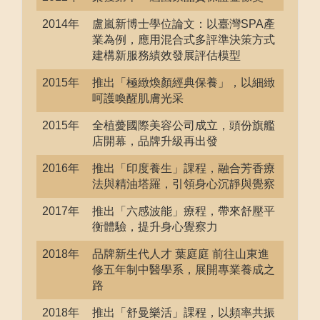
2014年
盧嵐新博士學位論文：以臺灣SPA產
業為例，應用混合式多評準決策方式
建構新服務績效發展評估模型
2015年
推出「極緻煥顏經典保養」，以細緻
呵護喚醒肌膚光采
2015年
全植薆國際美容公司成立，頭份旗艦
店開幕，品牌升級再出發
2016年
推出「印度養生」課程，融合芳香療
法與精油塔羅，引領身心沉靜與覺察
2017年
推出「六感波能」療程，帶來舒壓平
衡體驗，提升身心覺察力
2018年
品牌新生代人才 葉庭庭 前往山東進
修五年制中醫學系，展開專業養成之
路
2018年
推出「舒曼樂活」課程，以頻率共振